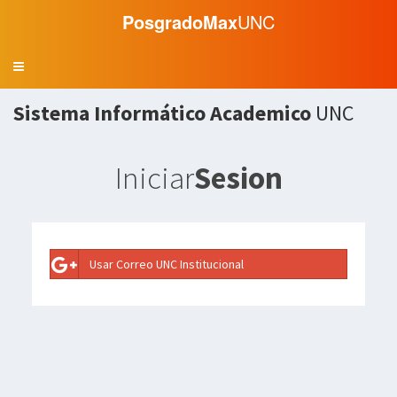
PosgradoMax
UNC
Navegacion
Sistema Informático Academico
UNC
Iniciar
Sesion
Usar Correo UNC Institucional